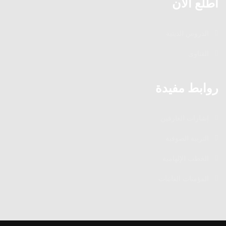
اطلع الآن
الدروس الدينية
الفتاوى
روابط مفيدة
إشارات العارفين
التربية الصوفية
الخطب الإلهامية
المؤمنات القانتات