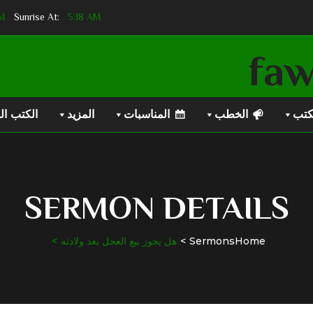
PM
Sunset At:
5:18 AM
Sunrise At:
كتب
الخطب
المناسبات
المزيد
الكتب ال
SERMON DETAILS
Home
Sermons
هل يجوز بيع العجل بعد ولادته