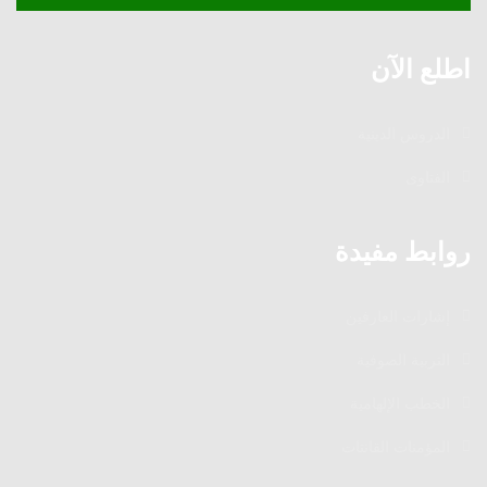
اطلع الآن
الدروس الدينية
الفتاوى
روابط مفيدة
إشارات العارفين
التربية الصوفية
الخطب الإلهامية
المؤمنات القانتات