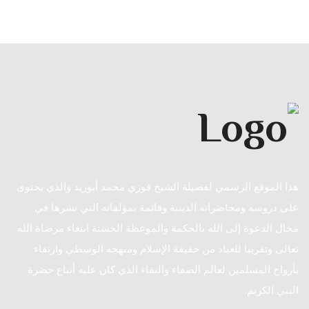
هذا الموقع الرسمي لفضيلة الشيخ فوزي محمد أبوزيد والذي يحتوى
على دروسه ومحاضراته الدينية وقائمة بمؤلفاته التي نشرها في
مجال الدعوة إلى الله بالحكمة والموعظة الحسنة ابتغاء مرضاة الله
تعالى وتقريبا للعباد من حقيقة الإسلام ومنهجه الوسطي وارتقاء
بأرواح المسلمين لعالم الصفاء والنقاء الذي كان عليه أتباع حضرة
النبي الكريم.