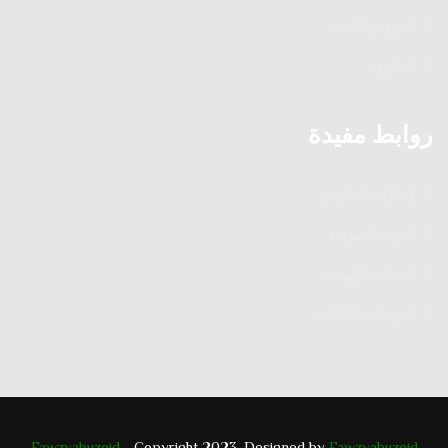
الدروس الدينية
الفتاوى
روابط مفيدة
إشارات العارفين
التربية الصوفية
الخطب الإلهامية
المؤمنات القانتات
Fawzyabuzeid
- Copyright 2023. Designed by
Fawzyabuzeid