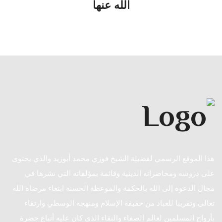
الله عنها
هذا الموقع الرسمي لفضيلة الشيخ فوزي محمد أبوزيد والذي يحتوى
على دروسه ومحاضراته الدينية وقائمة بمؤلفاته التي نشرها في
مجال الدعوة إلى الله بالحكمة والموعظة الحسنة ابتغاء مرضاة الله
تعالى وتقريبا للعباد من حقيقة الإسلام ومنهجه الوسطي وارتقاء
بأرواح المسلمين لعالم الصفاء والنقاء الذي كان عليه أتباع حضرة