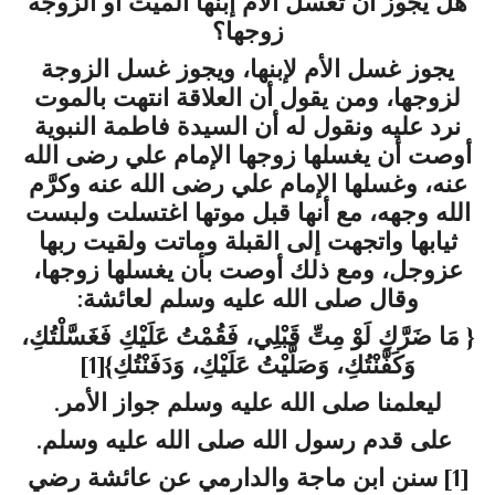
هل يجوز أن تغسل الأم إبنها الميت أو الزوجة
زوجها؟
يجوز غسل الأم لإبنها، ويجوز غسل الزوجة
لزوجها، ومن يقول أن العلاقة انتهت بالموت
نرد عليه ونقول له أن السيدة فاطمة النبوية
أوصت أن يغسلها زوجها الإمام علي رضى الله
عنه، وغسلها الإمام علي رضى الله عنه وكرَّم
الله وجهه، مع أنها قبل موتها اغتسلت ولبست
ثيابها واتجهت إلى القبلة وماتت ولقيت ربها
عزوجل، ومع ذلك أوصت بأن يغسلها زوجها،
وقال صلى الله عليه وسلم لعائشة:
{ مَا ضَرَّكِ لَوْ مِتِّ قَبْلِي، فَقُمْتُ عَلَيْكِ فَغَسَّلْتُكِ،
وَكَفَّنْتُكِ، وَصَلَّيْتُ عَلَيْكِ، وَدَفَنْتُكِ}
[1]
ليعلمنا صلى الله عليه وسلم جواز الأمر.
على قدم رسول الله صلى الله عليه وسلم.
[1]
سنن ابن ماجة والدارمي عن عائشة رضي