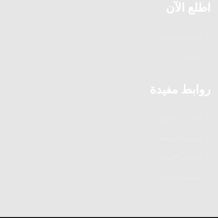
اطلع الآن
الدروس الدينية
الفتاوى
روابط مفيدة
إشارات العارفين
التربية الصوفية
الخطب الإلهامية
المؤمنات القانتات