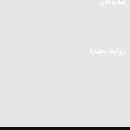
اطلع الآن
الدروس الدينية
الفتاوى
روابط مفيدة
إشارات العارفين
التربية الصوفية
الخطب الإلهامية
المؤمنات القانتات