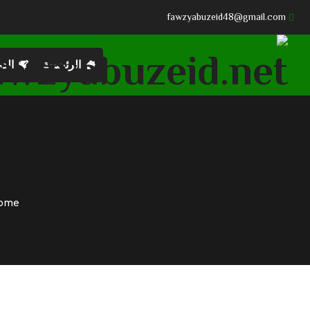
fawzyabuzeid48@gmail.com
الرئيسية
الد
ome