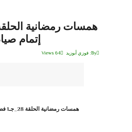
إتمام صي
By:
فوزي أبوزيد
64 Views
همسات رمضانية الحلقة 28_جـ1 فضل إتمام صيام شهر رمضان