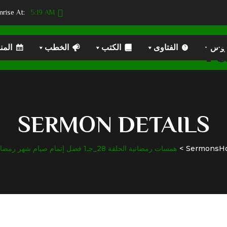
5:19 AM
Sunrise At:
روس
الفتاوى
الكتب
الخطب
المن
SERMON DETAILS
H
Sermons
همسات رمضانية الحلقة 28_جـ1 فضل إتمام صيام شهر رمضان