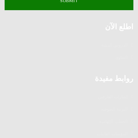
اطلع الآن
الدروس الدينية
الفتاوى
روابط مفيدة
إشارات العارفين
التربية الصوفية
الخطب الإلهامية
المؤمنات القانتات