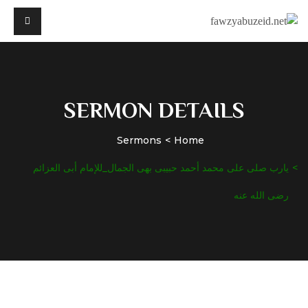
SERMON DETAILS
Sermons
Home
يارب صلى على محمد أحمد حبيبى بهى الجمال_للإمام أبى العزائم
رضى الله عنه