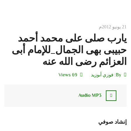
21 يونيو 2012م
يارب صلى على محمد أحمد
حبيبى بهى الجمال_للإمام أبى
العزائم رضى الله عنه
By:
فوزي أبوزيد
69 Views
Audio MP3
إنشاد صوفي