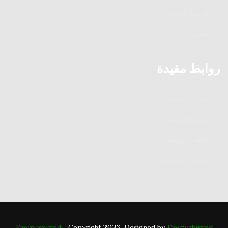
الدروس الدينية
الفتاوى
روابط مفيدة
إشارات العارفين
التربية الصوفية
الخطب الإلهامية
المؤمنات القانتات
Fawzyabuzeid
- Copyright 2023. Designed by
Fawzyabuzeid