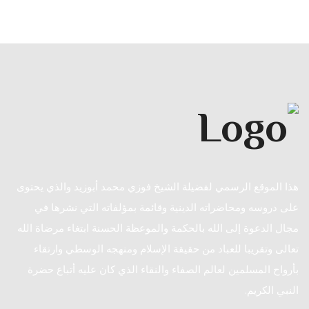
هذا الموقع الرسمي لفضيلة الشيخ فوزي محمد أبوزيد والذي يحتوى
على دروسه ومحاضراته الدينية وقائمة بمؤلفاته التي نشرها في
مجال الدعوة إلى الله بالحكمة والموعظة الحسنة ابتغاء مرضاة الله
تعالى وتقريبا للعباد من حقيقة الإسلام ومنهجه الوسطي وارتقاء
بأرواح المسلمين لعالم الصفاء والنقاء الذي كان عليه أتباع حضرة
النبي الكريم.