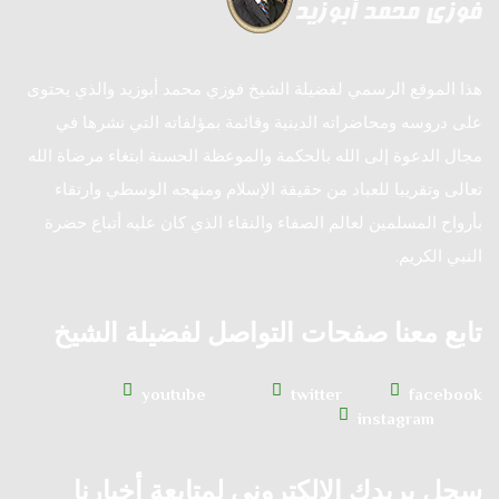
هذا الموقع الرسمي لفضيلة الشيخ فوزي محمد أبوزيد والذي يحتوى
على دروسه ومحاضراته الدينية وقائمة بمؤلفاته التي نشرها في
مجال الدعوة إلى الله بالحكمة والموعظة الحسنة ابتغاء مرضاة الله
تعالى وتقريبا للعباد من حقيقة الإسلام ومنهجه الوسطي وارتقاء
بأرواح المسلمين لعالم الصفاء والنقاء الذي كان عليه أتباع حضرة
النبي الكريم.
تابع معنا صفحات التواصل لفضيلة الشيخ
youtube
twitter
facebook
instagram
سجل بريدك الإلكتروني لمتابعة أخبارنا