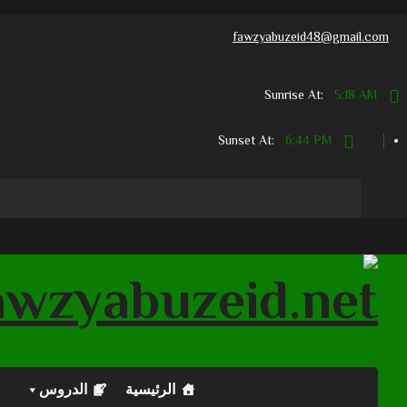
fawzyabuzeid48@gmail.com
5:18 AM
Sunrise At:
6:44 PM
Sunset At:
الرئيسية
الدروس