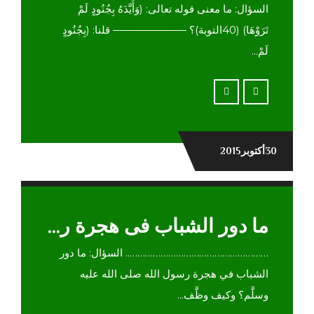
السؤال: ما معنى قوله تعالى: (وَأَيَّدَهُ بِجُنُودٍ لَمْ
تَرَوْهَا) (40التوبة)؟ ——————— قلنا: (بِجُنُودٍ
لَمْ...
30أكتوبر2015
ما دور الشباب فى هجرة رسول الله ؟
……………………………………………….. السؤال: ما دور
الشباب في هجرة رسول الله صلى الله عليه
وسلَّم؟ وكيف وظَّف...