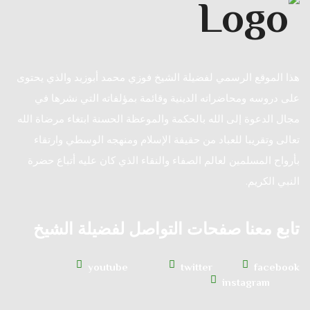
هذا الموقع الرسمي لفضيلة الشيخ فوزي محمد أبوزيد والذي يحتوى
على دروسه ومحاضراته الدينية وقائمة بمؤلفاته التي نشرها في
مجال الدعوة إلى الله بالحكمة والموعظة الحسنة ابتغاء مرضاة الله
تعالى وتقريبا للعباد من حقيقة الإسلام ومنهجه الوسطي وارتقاء
بأرواح المسلمين لعالم الصفاء والنقاء الذي كان عليه أتباع حضرة
النبي الكريم.
تابع معنا صفحات التواصل لفضيلة الشيخ
youtube
twitter
facebook
instagram