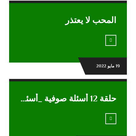
المحب لا يعتذر
19 مايو 2022
حلقة 12 أسئلة صوفية _أسئلة حائرة وإجابات شافية_مجلس المعادى الجمعة 6-3-2020