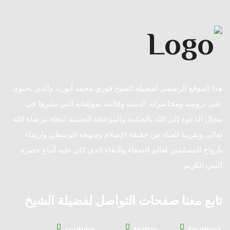
هذا الموقع الرسمي لفضيلة الشيخ فوزي محمد أبوزيد والذي يحتوى
على دروسه ومحاضراته الدينية وقائمة بمؤلفاته التي نشرها في
مجال الدعوة إلى الله بالحكمة والموعظة الحسنة ابتغاء مرضاة الله
تعالى وتقريبا للعباد من حقيقة الإسلام ومنهجه الوسطي وارتقاء
بأرواح المسلمين لعالم الصفاء والنقاء الذي كان عليه أتباع حضرة
النبي الكريم.
تابع معنا صفحات التواصل لفضيلة الشيخ
youtube
twitter
facebook