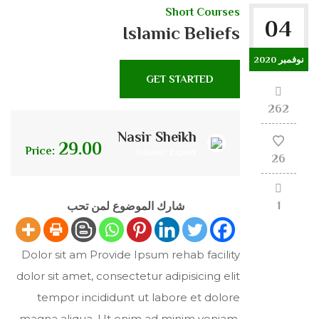
Short Courses
04
Islamic Beliefs
نوفمبر 2020
GET STARTED
262
Nasir Sheikh
29.00
Price:
Islamic Expert
26
1
شارك الموضوع لمن تحب
Dolor sit am Provide Ipsum rehab facility
dolor sit amet, consectetur adipisicing elit
tempor incididunt ut labore et dolore
magna aliqua. Ut enim ad minim veniam,