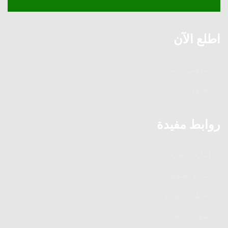
اطلع الآن
الدروس الدينية
الفتاوى
روابط مفيدة
إشارات العارفين
التربية الصوفية
الخطب الإلهامية
المؤمنات القانتات