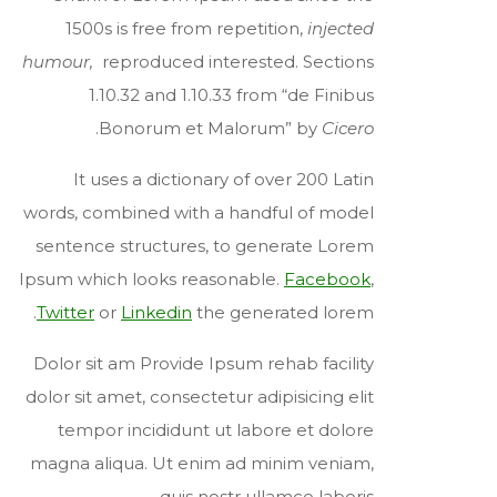
1500s is free from repetition,
injected
humour,
reproduced interested. Sections
1.10.32 and 1.10.33 from “de Finibus
.
Bonorum et Malorum” by
Cicero
It uses a dictionary of over 200 Latin
words, combined with a handful of model
sentence structures, to generate Lorem
Ipsum which looks reasonable.
Facebook
,
Twitter
or
Linkedin
the generated lorem.
Dolor sit am Provide Ipsum rehab facility
dolor sit amet, consectetur adipisicing elit
tempor incididunt ut labore et dolore
magna aliqua. Ut enim ad minim veniam,
quis nostr ullamco laboris.