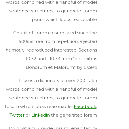
words, combined with a handful of model
sentence structures, to generate Lorem
Ipsum which looks reasonable.
Chunk of Lorem Ipsum used since the
1500s is free from repetition,
injected
humour,
reproduced interested. Sections
1.10.32 and 1.10.33 from “de Finibus
.
Bonorum et Malorum” by
Cicero
It uses a dictionary of over 200 Latin
words, combined with a handful of model
sentence structures, to generate Lorem
Ipsum which looks reasonable.
Facebook
,
Twitter
or
Linkedin
the generated lorem.
Dolor sit am Provide Ipsum rehab facility