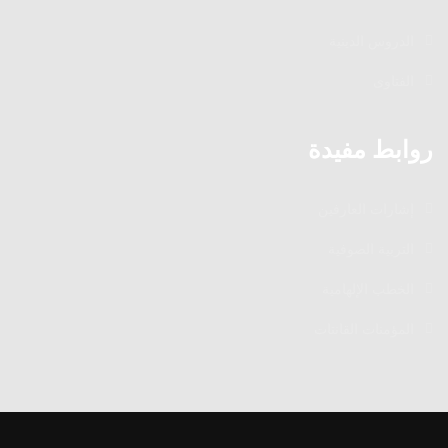
الدروس الدينية
الفتاوى
روابط مفيدة
إشارات العارفين
التربية الصوفية
الخطب الإلهامية
المؤمنات القانتات