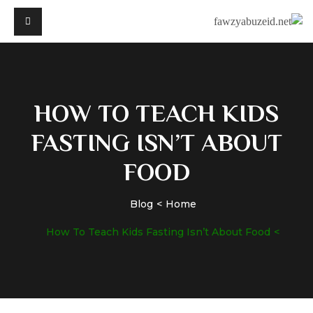
HOW TO TEACH KIDS
FASTING ISN’T ABOUT
FOOD
Blog
Home
How To Teach Kids Fasting Isn’t About Food