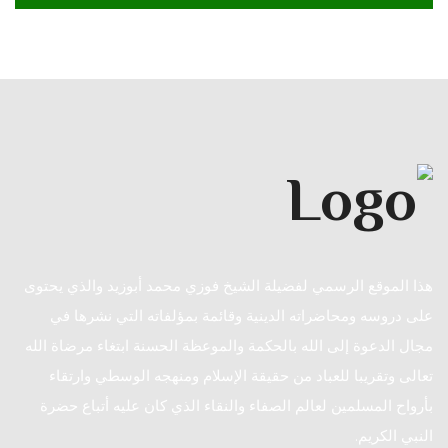
هذا الموقع الرسمي لفضيلة الشيخ فوزي محمد أبوزيد والذي يحتوى
على دروسه ومحاضراته الدينية وقائمة بمؤلفاته التي نشرها في
مجال الدعوة إلى الله بالحكمة والموعظة الحسنة ابتغاء مرضاة الله
تعالى وتقريبا للعباد من حقيقة الإسلام ومنهجه الوسطي وارتقاء
بأرواح المسلمين لعالم الصفاء والنقاء الذي كان عليه أتباع حضرة
النبي الكريم.