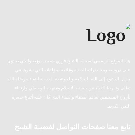
هذا الموقع الرسمي لفضيلة الشيخ فوزي محمد أبوزيد والذي يحتوى
على دروسه ومحاضراته الدينية وقائمة بمؤلفاته التي نشرها في
مجال الدعوة إلى الله بالحكمة والموعظة الحسنة ابتغاء مرضاة الله
تعالى وتقريبا للعباد من حقيقة الإسلام ومنهجه الوسطي وارتقاء
بأرواح المسلمين لعالم الصفاء والنقاء الذي كان عليه أتباع حضرة
النبي الكريم.
تابع معنا صفحات التواصل لفضيلة الشيخ