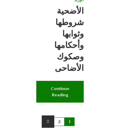
الأضحية
شروطها
وثوابها
وأحكامها
وصكوك
الأضاحى
Continue
Reading
2
1