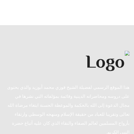
هذا الموقع الرسمي لفضيلة الشيخ فوزي محمد أبوزيد والذي يحتوى
على دروسه ومحاضراته الدينية وقائمة بمؤلفاته التي نشرها في
مجال الدعوة إلى الله بالحكمة والموعظة الحسنة ابتغاء مرضاة الله
تعالى وتقريبا للعباد من حقيقة الإسلام ومنهجه الوسطي وارتقاء
بأرواح المسلمين لعالم الصفاء والنقاء الذي كان عليه أتباع حضرة
النبي الكريم.