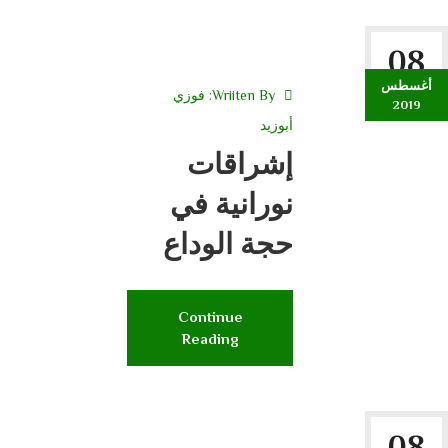
08
أغسطس
Wriiten By:
فوزي
2019
أبوزيد
إشراقات
نورانية في
حجة الوداع
Continue
Reading
08