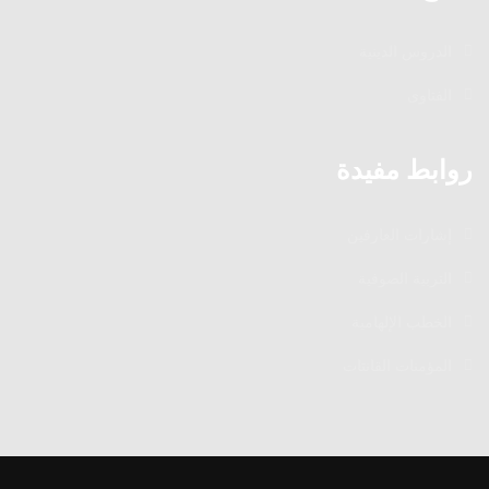
الدروس الدينية
الفتاوى
روابط مفيدة
إشارات العارفين
التربية الصوفية
الخطب الإلهامية
المؤمنات القانتات