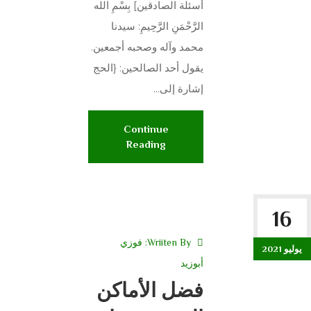
أسئلة الصادقين] بِسْمِ الله
الرَّحْمَنِ الرَّحِيمِ: سيدنا
محمد وآله وصحبه أجمعين.
يقول أحد الصالحين: {الحج
إشارة إلى...
Continue
Reading
16
Wriiten By:
فوزي
يوليو 2021
أبوزيد
فضل الأماكن