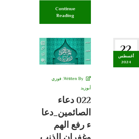
Continue
Reading
22
أغسطس
2024
Wriiten By:
فوزي
أبوزيد
022 دعاء
الصائمين_دعا
ء رفع الهم
وغفران الذنب