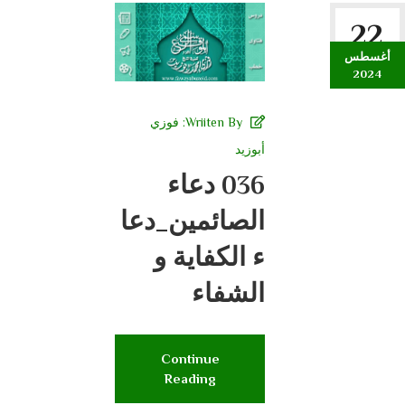
22
أغسطس
2024
Wriiten By:
فوزي
أبوزيد
036 دعاء
الصائمين_دعا
ء الكفاية و
الشفاء
Continue
Reading