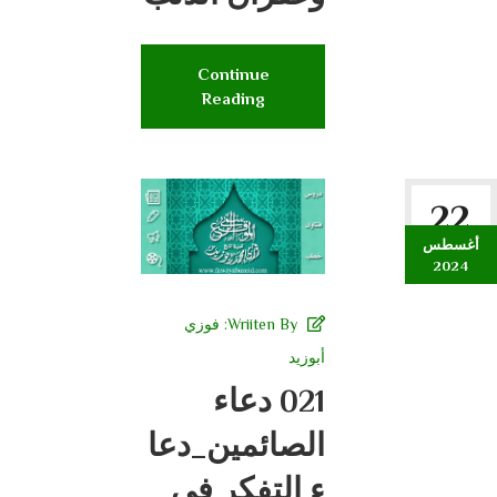
Continue
Reading
22
أغسطس
2024
Wriiten By:
فوزي
أبوزيد
021 دعاء
الصائمين_دعا
ء التفكر فى