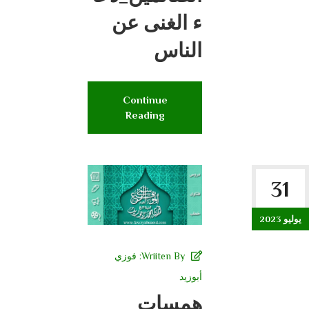
ء الغنى عن
الناس
Continue
Reading
31
يوليو 2023
Wriiten By:
فوزي
أبوزيد
همسات