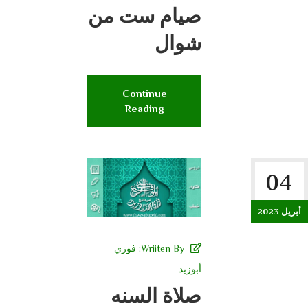
صيام ست من
شوال
Continue
Reading
04
أبريل 2023
Wriiten By:
فوزي
أبوزيد
صلاة السنه