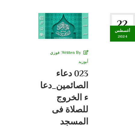
22
أغسطس
2024
Wriiten By:
فوزي
أبوزيد
023 دعاء
الصائمين_دعا
ء الخروج
للصلاة فى
المسجد