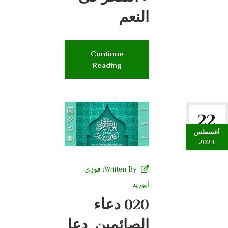
النعم
Continue
Reading
22
أغسطس
2024
Wriiten By:
فوزي
أبوزيد
020 دعاء
الصائمين_دعا