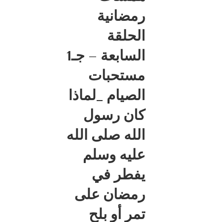
رمضانية
الحلقة
السابعة – جـ1
مستحبات
الصيام _لماذا
كان رسول
الله صلى الله
عليه وسلم
يفطر في
رمضان على
تمر أو بلح