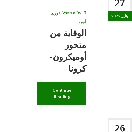
27
Wriiten By:
فوزي
يناير 2022
أبوزيد
الوقاية من
متحور
أوميكرون-
كرونا
Continue
Reading
26