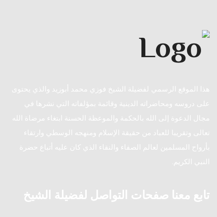
هذا الموقع الرسمي لفضيلة الشيخ فوزي محمد أبوزيد والذي يحتوى
على دروسه ومحاضراته الدينية وقائمة بمؤلفاته التي نشرها في
مجال الدعوة إلى الله بالحكمة والموعظة الحسنة ابتغاء مرضاة الله
تعالى وتقريبا للعباد من حقيقة الإسلام ومنهجه الوسطي وارتقاء
بأرواح المسلمين لعالم الصفاء والنقاء الذي كان عليه أتباع حضرة
النبي الكريم.
تابع معنا صفحات التواصل لفضيلة الشيخ