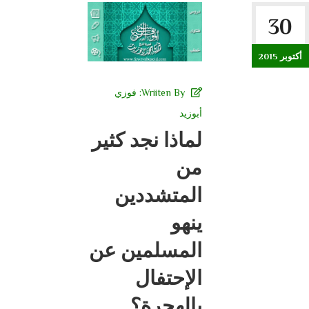
30
أكتوبر 2015
Wriiten By:
فوزي
أبوزيد
لماذا نجد كثير
من
المتشددين
ينهو
المسلمين عن
الإحتفال
بالهجرة؟