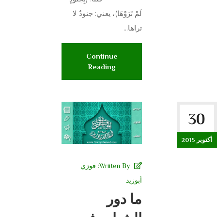
لَمْ تَرَوْهَا)، يعني: جنودٌ لا
تراها...
Continue
Reading
30
أكتوبر 2015
Wriiten By:
فوزي
أبوزيد
ما دور