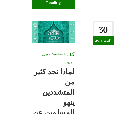
Reading
30
أكتوبر 2015
Wriiten By:
فوزي
أبوزيد
لماذا نجد كثير
من
المتشددين
ينهو
المسلمين عن