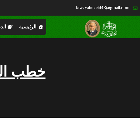
fawzyabuzeid48@gmail.com
الرئيسية
الد
خطب ال