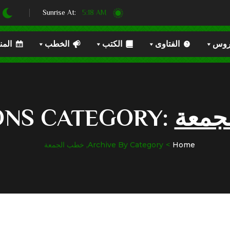
5:18 AM
Sunrise At:
روس
الفتاوى
الكتب
الخطب
المن
جمعة
NS CATEGORY:
Home
Archive By Category, خطب الجمعة