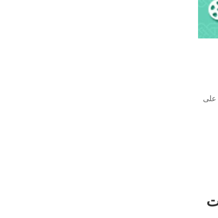
 على
ت