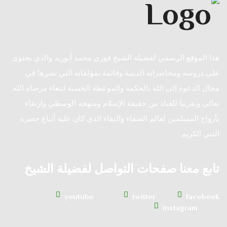
هذا الموقع الرسمي لفضيلة الشيخ فوزي محمد أبوزيد والذي يحتوى
على دروسه ومحاضراته الدينية وقائمة بمؤلفاته التي نشرها في
مجال الدعوة إلى الله بالحكمة والموعظة الحسنة ابتغاء مرضاة الله
تعالى وتقريبا للعباد من حقيقة الإسلام ومنهجه الوسطي وارتقاء
بأرواح المسلمين لعالم الصفاء والنقاء الذي كان عليه أتباع حضرة
النبي الكريم.
تابع معنا صفحات التواصل لفضيلة الشيخ
youtube
twitter
facebook
instagram