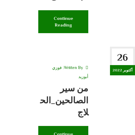
Continue
Reading
26
Wriiten By:
فوزي
أكتوبر 2022
أبوزيد
من سير
الصالحين_الح
لاج
Continue