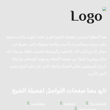
هذا الموقع الرسمي لفضيلة الشيخ فوزي محمد أبوزيد والذي يحتوى
على دروسه ومحاضراته الدينية وقائمة بمؤلفاته التي نشرها في
مجال الدعوة إلى الله بالحكمة والموعظة الحسنة ابتغاء مرضاة الله
تعالى وتقريبا للعباد من حقيقة الإسلام ومنهجه الوسطي وارتقاء
بأرواح المسلمين لعالم الصفاء والنقاء الذي كان عليه أتباع حضرة
النبي الكريم.
تابع معنا صفحات التواصل لفضيلة الشيخ
youtube
twitter
facebook
instagram