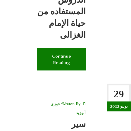
المستفاده من
حياة الإمام
الغزالى
Continue
Reading
29
Wriiten By:
فوزي
يونيو 2022
أبوزيد
سير