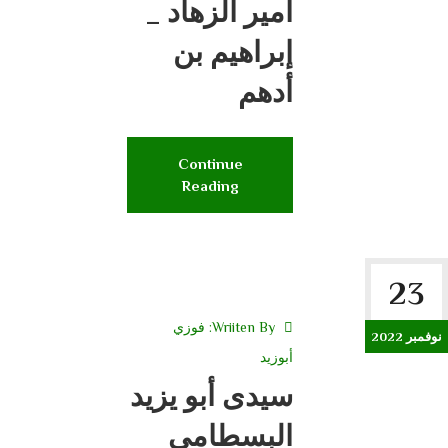
أمير الزهاد _
إبراهيم بن
أدهم
Continue
Reading
23
Wriiten By:
فوزي
نوفمبر 2022
أبوزيد
سيدى أبو يزيد
البسطامى