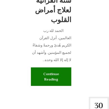
شته القرآنيه
لعلاج أمراض
القلوب
الحمد لله رب
العالمين، أنزل القرآن
الكريم هُدىً ورحمةً وشفاءً
لجميع المؤمنين. وأشهد أن
لا إله إلا الله وحده...
Continue
Reading
30