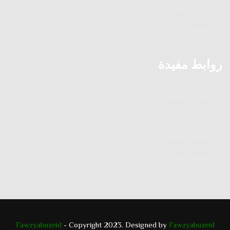
الدروس الدينية
الفتاوى
روابط مفيدة
إشارات العارفين
التربية الصوفية
الخطب الإلهامية
المؤمنات القانتات
Fawzyabuzeid
- Copyright 2023. Designed by
Fawzyabuzeid