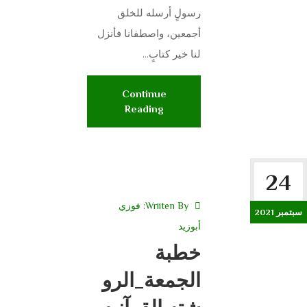
رسولٍ أرسله للخلق
أجمعين، واصطفانا فأنزل
لنا خير كتابٍ...
Continue
Reading
24
Wriiten By:
فوزي
سبتمبر 2021
أبوزيد
خطبة
الجمعة_الرو