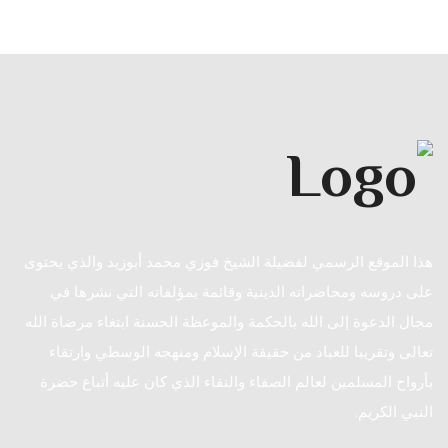
هذا الموقع الرسمي لفضيلة الشيخ فوزي محمد أبوزيد والذي يحتوى
على دروسه ومحاضراته الدينية وقائمة بمؤلفاته التي نشرها في
مجال الدعوة إلى الله بالحكمة والموعظة الحسنة ابتغاء مرضاة الله
تعالى وتقريبا للعباد من حقيقة الإسلام ومنهجه الوسطي وارتقاء
بأرواح المسلمين لعالم الصفاء والنقاء الذي كان عليه أتباع حضرة
النبي الكريم.