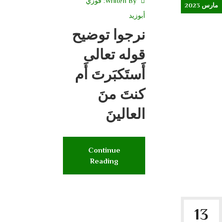
Wriiten By:
فوزي
مارس 2023
أبوزيد
نرجوا توضيح
قوله تعالى
أَستَكبَرتَ أَم
كنتَ منَ
العالينَ
Continue
Reading
13