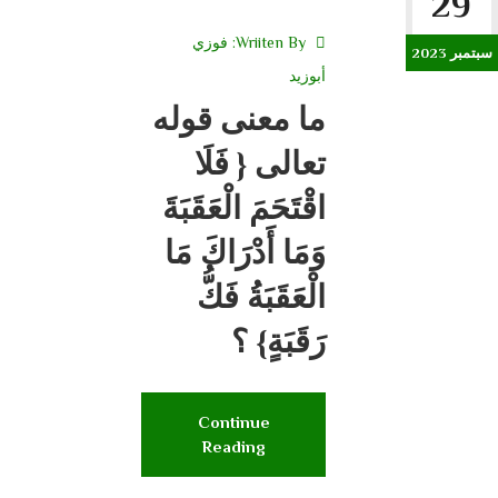
29
Wriiten By:
فوزي
سبتمبر 2023
أبوزيد
ما معنى قوله
تعالى { فَلَا
اقْتَحَمَ الْعَقَبَةَ
وَمَا أَدْرَاكَ مَا
الْعَقَبَةُ ‏فَكُّ
رَقَبَةٍ} ؟
Continue
Reading