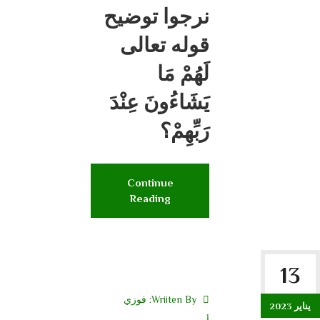
نرجوا توضيح
قوله تعالى
لَهُمْ مَا
يَشَاءُونَ عِنْدَ
رَبِّهِمْ؟
Continue
Reading
13
Wriiten By:
فوزي
يناير 2023