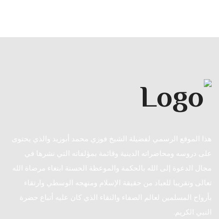
هذا الموقع الرسمي لفضيلة الشيخ فوزي محمد أبوزيد والذي يحتوى
على دروسه ومحاضراته الدينية وقائمة بمؤلفاته التي نشرها في
مجال الدعوة إلى الله بالحكمة والموعظة الحسنة ابتغاء مرضاة الله
تعالى وتقريبا للعباد من حقيقة الإسلام ومنهجه الوسطي وارتقاء
بأرواح المسلمين لعالم الصفاء والنقاء الذي كان عليه أتباع حضرة
النبي الكريم.