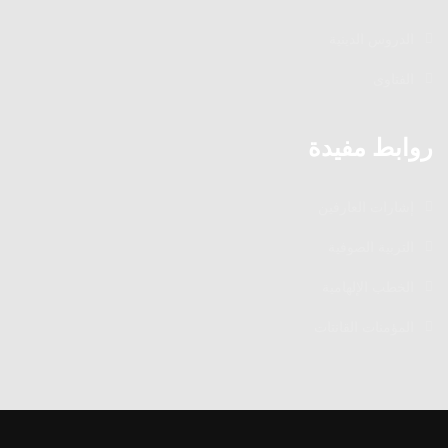
الدروس الدينية
الفتاوى
روابط مفيدة
إشارات العارفين
التربية الصوفية
الخطب الإلهامية
المؤمنات القانتات