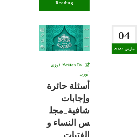
Reading
04
مارس 2023
Wriiten By:
فوزي
أبوزيد
أسئلة حائرة
وإجابات
شافية_مجل
س النساء و
الفتيات