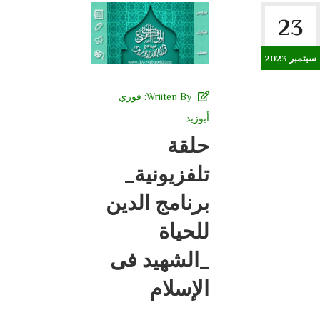
23
سبتمبر 2023
Wriiten By:
فوزي
أبوزيد
حلقة
تلفزيونية_
برنامج الدين
للحياة
_الشهيد فى
الإسلام