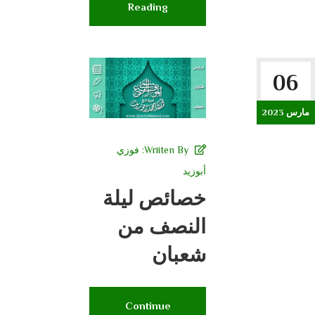
Reading
06
مارس 2023
Wriiten By:
فوزي
أبوزيد
خصائص ليلة
النصف من
شعبان
Continue