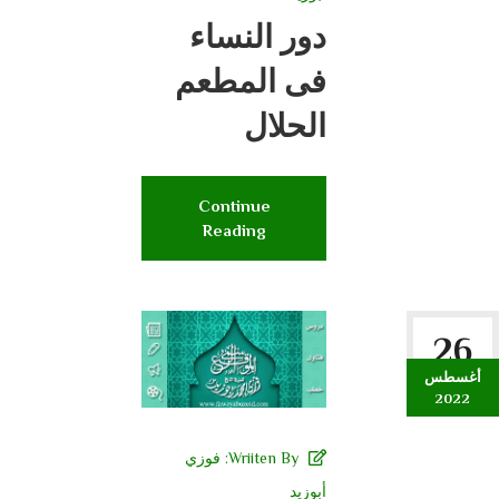
دور النساء
فى المطعم
الحلال
Continue
Reading
26
أغسطس
2022
Wriiten By:
فوزي
أبوزيد